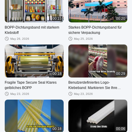
00:15
00:20
BOPP-Dichtungsband mit starkem
Starkes BOPP-Dichtungsband für
Klebstoff
sichere Verpackung
May 26, 2026
May 25, 2026
00:18
00:29
Fragile Tape Secure Seal Klares
Benutzerdefiniertes Logo-
gelbliches BOPP
Klebeband: Markieren Sie Ihre
Pakete sicher
May 23, 2026
May 23, 2026
00:18
00:06