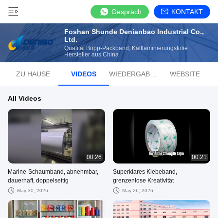
Gespräch
KONTAKT
Foshan Shunde Denianbao Industrial Co.,
Ltd.
Qualität Bopp-Packband, Kaltlaminierungsfolie
Hersteller aus China
ZU HAUSE
VIDEOS
WIEDERGABELISTE
WEBSITE
All Videos
00:26
00:21
Marine-Schaumband, abnehmbar,
Superklares Klebeband,
dauerhaft, doppelseitig
grenzenlose Kreativität
May 30, 2026
May 26, 2026