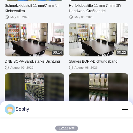
Schmelzklebstoff 11 mm/7 mm für
Heißklebestifte 11 mm 7 mm DIY
Klebewaffen
Handwerk Großhandel
May 05, 2026
May 05, 2026
00:14
00:22
DNB BOPP-Band, starke Dichtung
Starkes BOPP-Dichtungsband
August 09, 2026
August 08, 2026
00:18
00:26
Sophy
Superklares Klebeband,
Transparentes Verpackungsband für
unübertroffene Transparenz, starker
Versandkartons
Halt
August 09, 2026
August 09, 2026
12:22 PM