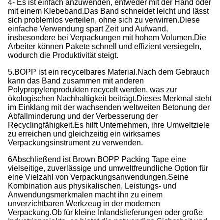
4- Es ist einfach anzuwenden, entweder mit der Hand oder
mit einem Klebeband.
Das Band schneidet leicht und lässt
sich problemlos verteilen, ohne sich zu verwirren.
Diese
einfache Verwendung spart Zeit und Aufwand,
insbesondere bei Verpackungen mit hohem Volumen.
Die
Arbeiter können Pakete schnell und effizient versiegeln,
wodurch die Produktivität steigt.
5.BOPP ist ein recycelbares Material.
Nach dem Gebrauch
kann das Band zusammen mit anderen
Polypropylenprodukten recycelt werden, was zur
ökologischen Nachhaltigkeit beiträgt.
Dieses Merkmal steht
im Einklang mit der wachsenden weltweiten Betonung der
Abfallminderung und der Verbesserung der
Recyclingfähigkeit.
Es hilft Unternehmen, ihre Umweltziele
zu erreichen und gleichzeitig ein wirksames
Verpackungsinstrument zu verwenden.
6Abschließend ist Brown BOPP Packing Tape eine
vielseitige, zuverlässige und umweltfreundliche Option für
eine Vielzahl von Verpackungsanwendungen.
Seine
Kombination aus physikalischen, Leistungs- und
Anwendungsmerkmalen macht ihn zu einem
unverzichtbaren Werkzeug in der modernen
Verpackung.
Ob für kleine Inlandslieferungen oder große