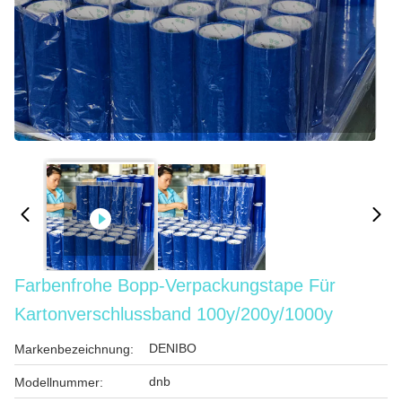
Farbenfrohe Bopp-Verpackungstape Für
Kartonverschlussband 100y/200y/1000y
DENIBO
Markenbezeichnung:
dnb
Modellnummer: