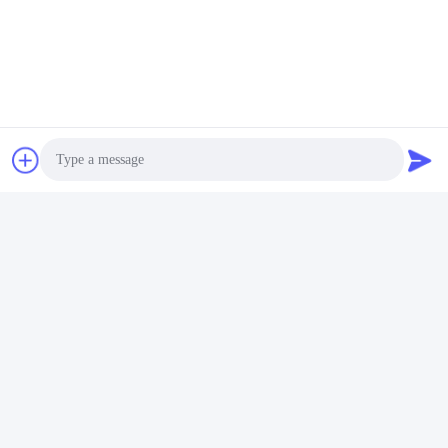
Photo
Video Call
Audio Call