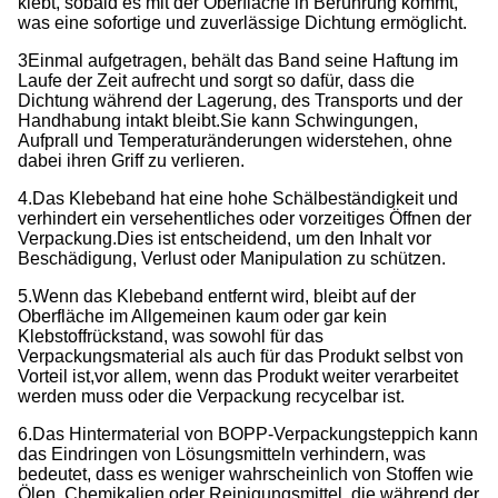
klebt, sobald es mit der Oberfläche in Berührung kommt,
was eine sofortige und zuverlässige Dichtung ermöglicht.
3Einmal aufgetragen, behält das Band seine Haftung im
Laufe der Zeit aufrecht und sorgt so dafür, dass die
Dichtung während der Lagerung, des Transports und der
Handhabung intakt bleibt.
Sie kann Schwingungen,
Aufprall und Temperaturänderungen widerstehen, ohne
dabei ihren Griff zu verlieren.
4.Das Klebeband hat eine hohe Schälbeständigkeit und
verhindert ein versehentliches oder vorzeitiges Öffnen der
Verpackung.
Dies ist entscheidend, um den Inhalt vor
Beschädigung, Verlust oder Manipulation zu schützen.
5.Wenn das Klebeband entfernt wird, bleibt auf der
Oberfläche im Allgemeinen kaum oder gar kein
Klebstoffrückstand, was sowohl für das
Verpackungsmaterial als auch für das Produkt selbst von
Vorteil ist,vor allem, wenn das Produkt weiter verarbeitet
werden muss oder die Verpackung recycelbar ist.
6.Das Hintermaterial von BOPP-Verpackungsteppich kann
das Eindringen von Lösungsmitteln verhindern, was
bedeutet, dass es weniger wahrscheinlich von Stoffen wie
Ölen, Chemikalien,oder Reinigungsmittel, die während der