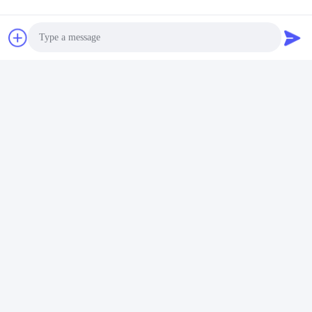
Photo
Video Call
Audio Call