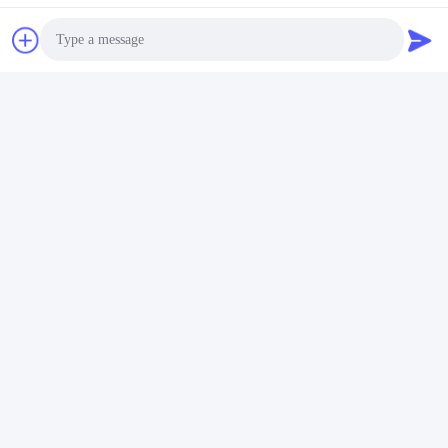
Stichworte:
Photo
Verpackungsteppich Nach Maßgabe Der OPP
Video Call
Angepasstes Verpackungsteppich 48μ Dicke
Audio Call
Individuelles Verpackungsteil
Schneller Kontakt