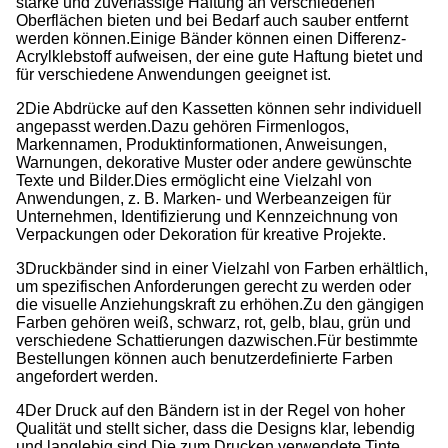
starke und zuverlässige Haftung an verschiedenen
Oberflächen bieten und bei Bedarf auch sauber entfernt
werden können.
Einige Bänder können einen Differenz-
Acrylklebstoff aufweisen, der eine gute Haftung bietet und
für verschiedene Anwendungen geeignet ist.
2Die Abdrücke auf den Kassetten können sehr individuell
angepasst werden.
Dazu gehören Firmenlogos,
Markennamen, Produktinformationen, Anweisungen,
Warnungen, dekorative Muster oder andere gewünschte
Texte und Bilder.
Dies ermöglicht eine Vielzahl von
Anwendungen, z. B. Marken- und Werbeanzeigen für
Unternehmen, Identifizierung und Kennzeichnung von
Verpackungen oder Dekoration für kreative Projekte.
3Druckbänder sind in einer Vielzahl von Farben erhältlich,
um spezifischen Anforderungen gerecht zu werden oder
die visuelle Anziehungskraft zu erhöhen.
Zu den gängigen
Farben gehören weiß, schwarz, rot, gelb, blau, grün und
verschiedene Schattierungen dazwischen.
Für bestimmte
Bestellungen können auch benutzerdefinierte Farben
angefordert werden.
4Der Druck auf den Bändern ist in der Regel von hoher
Qualität und stellt sicher, dass die Designs klar, lebendig
und langlebig sind.
Die zum Drucken verwendete Tinte