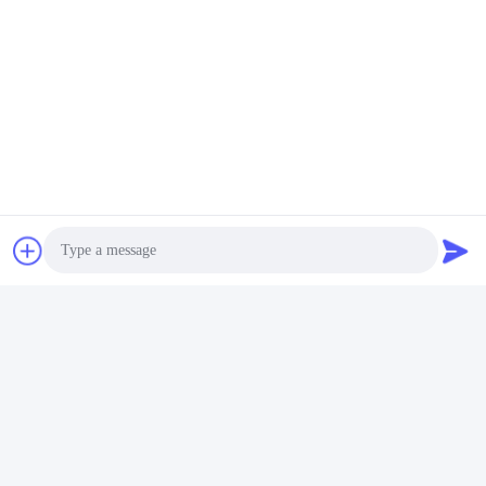
Photo
Video Call
Audio Call