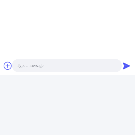
Stichworte:
Photo
Free Sample Carton Sealing Tape
Video Call
SGS Carton Sealing Tape
Audio Call