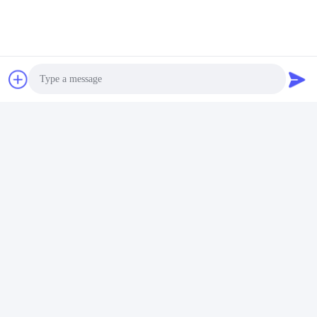
Stichworte:
Photo
Free Sample Carton Sealing Tape
Video Call
SGS Carton Sealing Tape
Audio Call
ISO Carton Sealing Tape