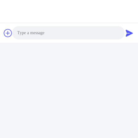
Photo
Video Call
Audio Call