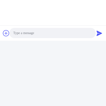
Photo
Video Call
Audio Call