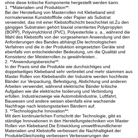
ohne diese kritische Komponente hergestellt werden kann.
1. **Materialien und Produktion**:
Bei der Herstellung von Masterrollen mit Klebeband wird
normalerweise Kunststofffolie oder Papier als Substrat
verwendet, das mit einer Klebstoffschicht beschichtet ist.Zu den
gängigen Substraten gehört biaxial orientiertes Polypropylen
(BOPP), Polyvinylchlorid (PVC), Polyesterfolie u. a., während die
Wahl des Klebstoffs von der vorgesehenen Anwendung und den
Anforderungen des Bandes abhängt.Die technologischen
Verfahren und die in der Produktion eingesetzten Geräte sind
ebenfalls von entscheidender Bedeutung, um die Qualität und
Konsistenz der Meisterrollen zu gewährleisten..
2. **Anwendungsbereiche**:
In der Praxis sind die Produkte wie durchsichtiges und
doppelseitiges Klebeband sehr verbreitet.und mehr stammen aus
Master Rollen von KlebebandIn der Industrie werden hochfeste
Bänder zur Verpackung, Befestigung, Abdichtung und anderen
Arbeiten verwendet, während elektrische Bänder kritische
Aufgaben wie die elektrische Isolierung und Verbindung
erfüllen..Industriezweige wie Automobilindustrie, Luftfahrt,
Bauwesen und andere weisen ebenfalls eine wachsende
Nachfrage nach leistungsstarken Bändern auf.
3. **Technologische Innovation**:
Mit dem kontinuierlichen Fortschritt der Technologie, gibt es
ständige Innovationen in den Herstellungstechniken von Master
Rollen von Klebeband.Die Entwicklung umweltfreundlicherer
Materialien und Klebstoffe verbessert die Nachhaltigkeit der
ProdukteGleichzeitig verbessern Verbesserungen der