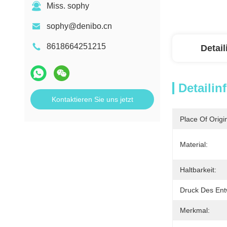
Miss. sophy
sophy@denibo.cn
8618664251215
Detai
Detailin
Kontaktieren Sie uns jetzt
Place Of Origi
Material:
Haltbarkeit:
Druck Des Ent
Merkmal: