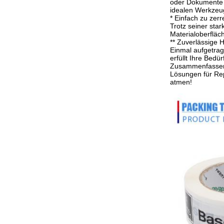
oder Dokumente r
idealen Werkzeug,
* Einfach zu zerr
Trotz seiner sta
Materialoberfläc
** Zuverlässige H
Einmal aufgetrage
erfüllt Ihre Bedür
Zusammenfassend
Lösungen für Rep
atmen!