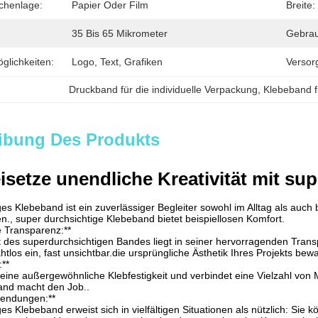
chenlage:
Papier Oder Film
Breite:
35 Bis 65 Mikrometer
Gebrau
lichkeiten:
Logo, Text, Grafiken
Versor
Druckband für die individuelle Verpackung
, 
Klebeband f
ibung Des Produkts
reisetze unendliche Kreativität mit s
es Klebeband ist ein zuverlässiger Begleiter sowohl im Alltag als auch 
n., super durchsichtige Klebeband bietet beispiellosen Komfort.
e Transparenz:**
 des superdurchsichtigen Bandes liegt in seiner hervorragenden Trans
htlos ein, fast unsichtbar.die ursprüngliche Ästhetik Ihres Projekts bew
:**
eine außergewöhnliche Klebfestigkeit und verbindet eine Vielzahl von M
and macht den Job..
nwendungen:**
s Klebeband erweist sich in vielfältigen Situationen als nützlich: Sie