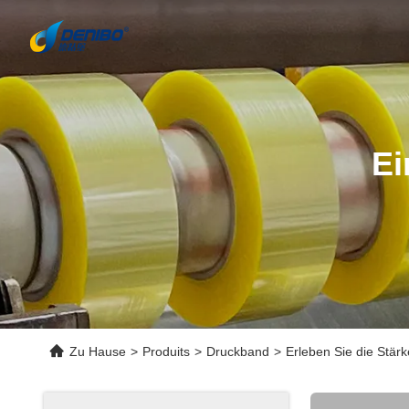
Ei
Zu Hause
>
Produits
>
Druckband
>
Erleben Sie die Stär