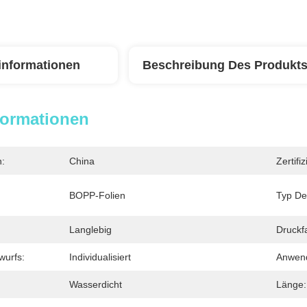
linformationen
Beschreibung Des Produkt
formationen
n:
China
Zertifi
BOPP-Folien
Typ Des
Langlebig
Druckf
wurfs:
Individualisiert
Anwen
Wasserdicht
Länge: