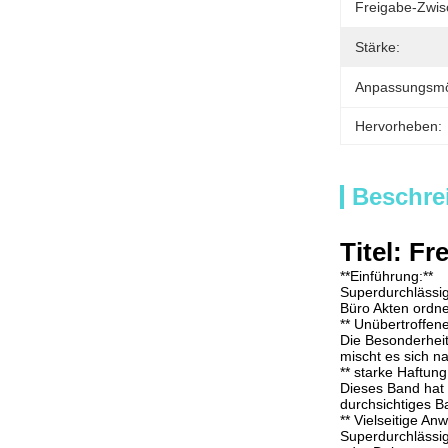
Freigabe-Zwis
Stärke:
Anpassungsmög
Hervorheben:
Beschre
Titel: F
**Einführung:**
Superdurchlässig
Büro Akten ordne
** Unübertroffen
Die Besonderheit
mischt es sich na
** starke Haftung
Dieses Band hat 
durchsichtiges B
** Vielseitige A
Superdurchlässige