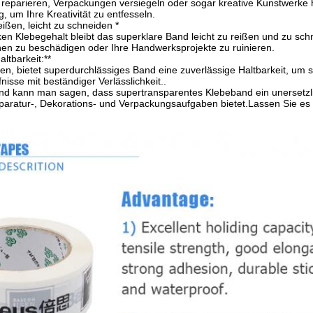
eparieren, Verpackungen versiegeln oder sogar kreative Kunstwerke he
 um Ihre Kreativität zu entfesseln.
eißen, leicht zu schneiden *
rken Klebegehalt bleibt das superklare Band leicht zu reißen und zu s
hen zu beschädigen oder Ihre Handwerksprojekte zu ruinieren.
altbarkeit:**
n, bietet superdurchlässiges Band eine zuverlässige Haltbarkeit, um sic
fnisse mit beständiger Verlässlichkeit..
 kann man sagen, dass supertransparentes Klebeband ein unersetzlic
aratur-, Dekorations- und Verpackungsaufgaben bietet.Lassen Sie es Ih