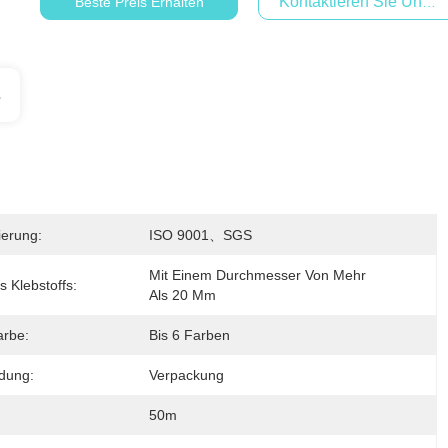
Kontaktieren Sie Uns Je
Beste Preis Erhalten
s
zierung:
ISO 9001、SGS
Mit Einem Durchmesser Von Mehr 
 Klebstoffs:
Als 20 Mm
arbe:
Bis 6 Farben
dung:
Verpackung
50m