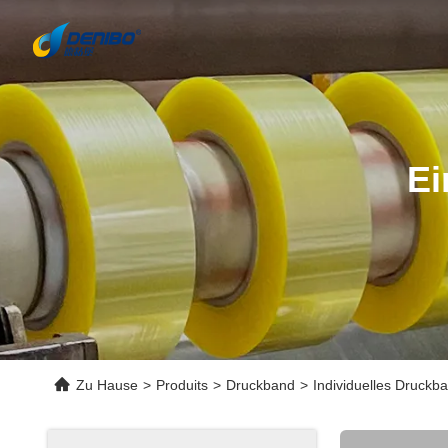
Ei
Zu Hause
>
Produits
>
Druckband
>
Individuelles Druckb