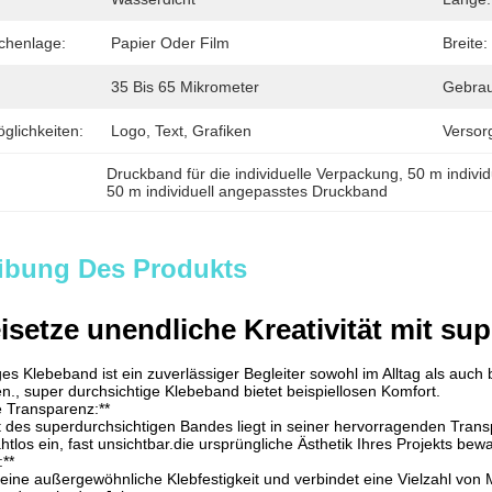
chenlage:
Papier Oder Film
Breite:
35 Bis 65 Mikrometer
Gebrau
lichkeiten:
Logo, Text, Grafiken
Versor
Druckband für die individuelle Verpackung
, 
50 m indivi
50 m individuell angepasstes Druckband
ibung Des Produkts
reisetze unendliche Kreativität mit s
es Klebeband ist ein zuverlässiger Begleiter sowohl im Alltag als auch 
n., super durchsichtige Klebeband bietet beispiellosen Komfort.
e Transparenz:**
 des superdurchsichtigen Bandes liegt in seiner hervorragenden Trans
htlos ein, fast unsichtbar.die ursprüngliche Ästhetik Ihres Projekts bew
:**
eine außergewöhnliche Klebfestigkeit und verbindet eine Vielzahl von M