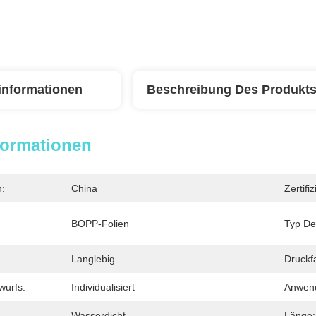
linformationen
Beschreibung Des Produkt
formationen
n:
China
Zertifi
BOPP-Folien
Typ Des
Langlebig
Druckf
wurfs:
Individualisiert
Anwen
Wasserdicht
Länge: