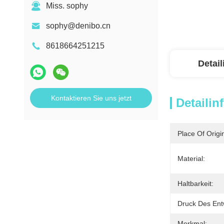
Miss. sophy
sophy@denibo.cn
8618664251215
Detai
Kontaktieren Sie uns jetzt
Detailin
Place Of Origi
Material:
Haltbarkeit:
Druck Des Ent
Merkmal: