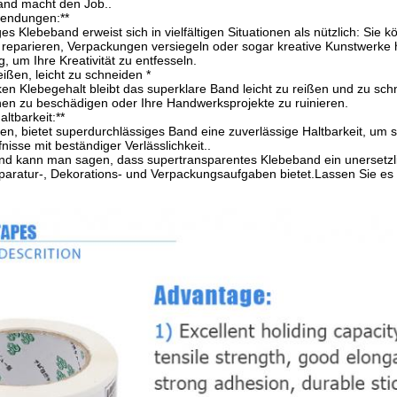
and macht den Job..
nwendungen:**
s Klebeband erweist sich in vielfältigen Situationen als nützlich: Sie
eparieren, Verpackungen versiegeln oder sogar kreative Kunstwerke he
 um Ihre Kreativität zu entfesseln.
eißen, leicht zu schneiden *
rken Klebegehalt bleibt das superklare Band leicht zu reißen und zu s
hen zu beschädigen oder Ihre Handwerksprojekte zu ruinieren.
altbarkeit:**
n, bietet superdurchlässiges Band eine zuverlässige Haltbarkeit, um sic
fnisse mit beständiger Verlässlichkeit..
 kann man sagen, dass supertransparentes Klebeband ein unersetzlic
aratur-, Dekorations- und Verpackungsaufgaben bietet.Lassen Sie es Ih