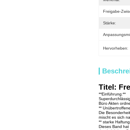
Freigabe-Zwis
Stärke:
Anpassungsmög
Hervorheben:
Beschre
Titel: F
**Einführung:**
Superdurchlässig
Büro Akten ordne
** Unübertroffen
Die Besonderheit
mischt es sich na
** starke Haftung
Dieses Band hat 