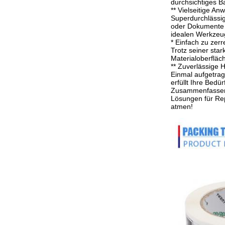
durchsichtiges B
** Vielseitige A
Superdurchlässige
oder Dokumente r
idealen Werkzeug,
* Einfach zu zerr
Trotz seiner sta
Materialoberfläc
** Zuverlässige H
Einmal aufgetrage
erfüllt Ihre Bedür
Zusammenfassend
Lösungen für Rep
atmen!