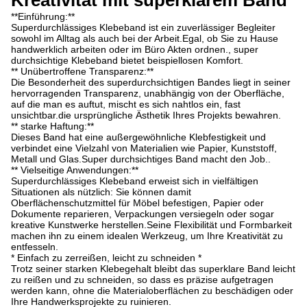
Kreativität mit superklarem Band
**Einführung:**
Superdurchlässiges Klebeband ist ein zuverlässiger Begleiter
sowohl im Alltag als auch bei der Arbeit.Egal, ob Sie zu Hause
handwerklich arbeiten oder im Büro Akten ordnen., super
durchsichtige Klebeband bietet beispiellosen Komfort.
** Unübertroffene Transparenz:**
Die Besonderheit des superdurchsichtigen Bandes liegt in seiner
hervorragenden Transparenz, unabhängig von der Oberfläche,
auf die man es auftut, mischt es sich nahtlos ein, fast
unsichtbar.die ursprüngliche Ästhetik Ihres Projekts bewahren.
** starke Haftung:**
Dieses Band hat eine außergewöhnliche Klebfestigkeit und
verbindet eine Vielzahl von Materialien wie Papier, Kunststoff,
Metall und Glas.Super durchsichtiges Band macht den Job..
** Vielseitige Anwendungen:**
Superdurchlässiges Klebeband erweist sich in vielfältigen
Situationen als nützlich: Sie können damit
Oberflächenschutzmittel für Möbel befestigen, Papier oder
Dokumente reparieren, Verpackungen versiegeln oder sogar
kreative Kunstwerke herstellen.Seine Flexibilität und Formbarkeit
machen ihn zu einem idealen Werkzeug, um Ihre Kreativität zu
entfesseln.
* Einfach zu zerreißen, leicht zu schneiden *
Trotz seiner starken Klebegehalt bleibt das superklare Band leicht
zu reißen und zu schneiden, so dass es präzise aufgetragen
werden kann, ohne die Materialoberflächen zu beschädigen oder
Ihre Handwerksprojekte zu ruinieren.