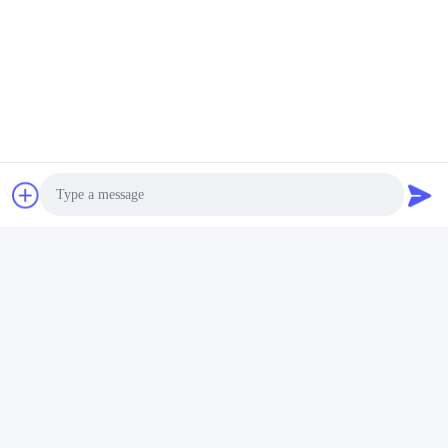
Photo
Video Call
Audio Call
Stichworte:
Druckband Für Die Individuelle Verpackung