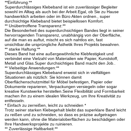
**Einführung:**
Superdurchlässiges Klebeband ist ein zuverlässiger Begleiter
sowohl im Alltag als auch bei der Arbeit.Egal, ob Sie zu Hause
handwerklich arbeiten oder im Büro Akten ordnen., super
durchsichtige Klebeband bietet beispiellosen Komfort.
** Unübertroffene Transparenz:**
Die Besonderheit des superdurchsichtigen Bandes liegt in seiner
hervorragenden Transparenz, unabhängig von der Oberfläche,
auf die man es auftut, mischt es sich nahtlos ein, fast
unsichtbar.die ursprüngliche Ästhetik Ihres Projekts bewahren.
** starke Haftung:**
Dieses Band hat eine außergewöhnliche Klebfestigkeit und
verbindet eine Vielzahl von Materialien wie Papier, Kunststoff,
Metall und Glas.Super durchsichtiges Band macht den Job..
** Vielseitige Anwendungen:**
Superdurchlässiges Klebeband erweist sich in vielfältigen
Situationen als nützlich: Sie können damit
Oberflächenschutzmittel für Möbel befestigen, Papier oder
Dokumente reparieren, Verpackungen versiegeln oder sogar
kreative Kunstwerke herstellen.Seine Flexibilität und Formbarkeit
machen ihn zu einem idealen Werkzeug, um Ihre Kreativität zu
entfesseln.
* Einfach zu zerreißen, leicht zu schneiden *
Trotz seiner starken Klebegehalt bleibt das superklare Band leicht
zu reißen und zu schneiden, so dass es präzise aufgetragen
werden kann, ohne die Materialoberflächen zu beschädigen oder
Ihre Handwerksprojekte zu ruinieren.
** Zuverlässige Haltbarkeit:**