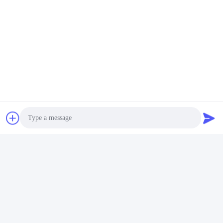
Photo
Video Call
Stichworte:
Audio Call