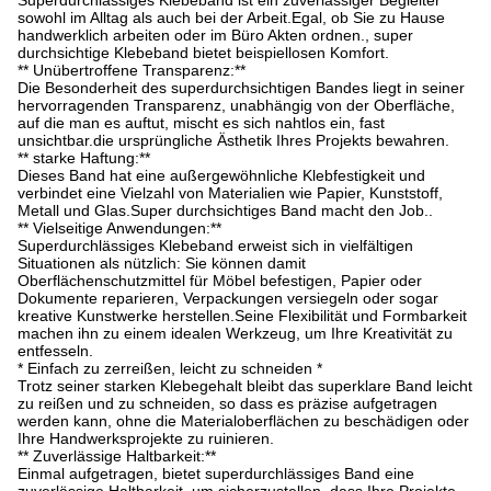
Superdurchlässiges Klebeband ist ein zuverlässiger Begleiter
sowohl im Alltag als auch bei der Arbeit.Egal, ob Sie zu Hause
handwerklich arbeiten oder im Büro Akten ordnen., super
durchsichtige Klebeband bietet beispiellosen Komfort.
** Unübertroffene Transparenz:**
Die Besonderheit des superdurchsichtigen Bandes liegt in seiner
hervorragenden Transparenz, unabhängig von der Oberfläche,
auf die man es auftut, mischt es sich nahtlos ein, fast
unsichtbar.die ursprüngliche Ästhetik Ihres Projekts bewahren.
** starke Haftung:**
Dieses Band hat eine außergewöhnliche Klebfestigkeit und
verbindet eine Vielzahl von Materialien wie Papier, Kunststoff,
Metall und Glas.Super durchsichtiges Band macht den Job..
** Vielseitige Anwendungen:**
Superdurchlässiges Klebeband erweist sich in vielfältigen
Situationen als nützlich: Sie können damit
Oberflächenschutzmittel für Möbel befestigen, Papier oder
Dokumente reparieren, Verpackungen versiegeln oder sogar
kreative Kunstwerke herstellen.Seine Flexibilität und Formbarkeit
machen ihn zu einem idealen Werkzeug, um Ihre Kreativität zu
entfesseln.
* Einfach zu zerreißen, leicht zu schneiden *
Trotz seiner starken Klebegehalt bleibt das superklare Band leicht
zu reißen und zu schneiden, so dass es präzise aufgetragen
werden kann, ohne die Materialoberflächen zu beschädigen oder
Ihre Handwerksprojekte zu ruinieren.
** Zuverlässige Haltbarkeit:**
Einmal aufgetragen, bietet superdurchlässiges Band eine