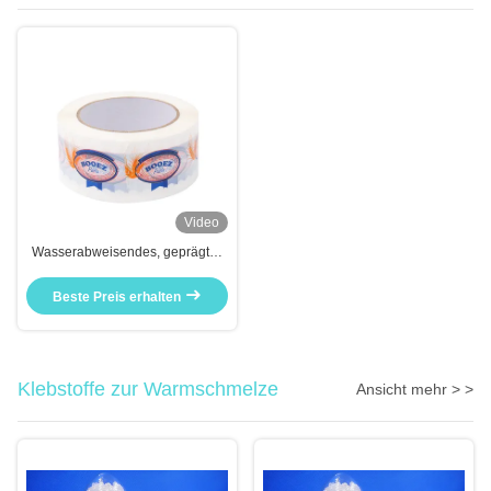
Video
Wasserabweisendes, geprägtes
Papier-Maskenband gegen
Korrosion
Beste Preis erhalten
Klebstoffe zur Warmschmelze
Ansicht mehr > >