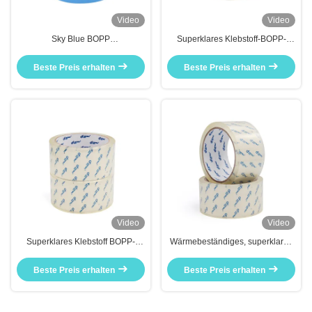
Video
Video
Sky Blue BOPP
Superklares Klebstoff-BOPP-
Versandverpackungsteppich zum
Verpackungsteppich zum
Versiegeln
Versiegeln
Beste Preis erhalten
Beste Preis erhalten
Versandverpackungskarton
Video
Video
Superklares Klebstoff BOPP-
Wärmebeständiges, superklares
Verpackungsteppich zum
Klebstoff BOPP-
Versiegeln und Maskieren von
Verpackungsteppich zum
Beste Preis erhalten
Beste Preis erhalten
Kartons
Versiegeln und Maskieren von
Kartons