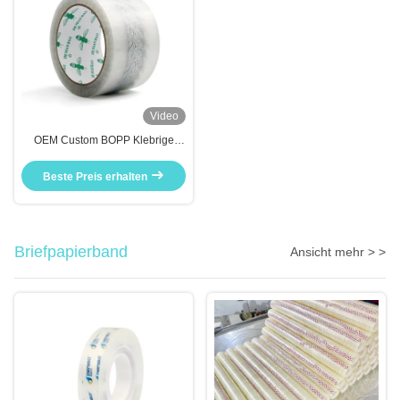
Video
OEM Custom BOPP Klebrige
Rollen mit Logo für die
Verpackung
Beste Preis erhalten
Briefpapierband
Ansicht mehr > >