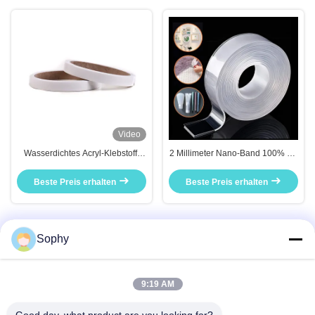
Video
Wasserdichtes Acryl-Klebstoff-
2 Millimeter Nano-Band 100% PP
Schaumband mit
3 Meter durchsichtig
Wärmebeständigkeit für
Beste Preis erhalten
Beste Preis erhalten
Anwendungen auf See und auf
Booten
Sophy
Schneller Kontakt
9:19 AM
Anschrift