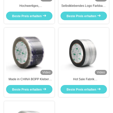
Hochwertiges,
Selbstklebendes Logo Farbband
maßgeschneidertes BOPP-
zum Versiegeln
Verpackungsteppich für
Versandverpackung Karton
Beste Preis erhalten
Beste Preis erhalten
Kartonversiegelungsteppich
Video
Video
Made in CHINA BOPP Kleber-
Hot Sale Fabrik
Roll-Versandband mit Logo
maßgeschneiderte hohe Qualität
angepasster Service
für Logo Klebeband
Beste Preis erhalten
Beste Preis erhalten