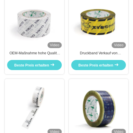
Video
Video
OEM-Maßnahme hohe Qualität
Druckband Verkauf von
für Logo-Klebband
industriellem Klebeband für
Markenlieferanten
Versandverpackungen
Beste Preis erhalten
Beste Preis erhalten
Video
Video