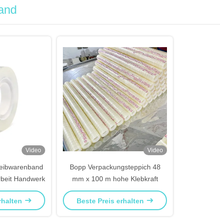
band
Video
Video
reibwarenband
Bopp Verpackungsteppich 48
rbeit Handwerk
mm x 100 m hohe Klebkraft
rhalten
Beste Preis erhalten