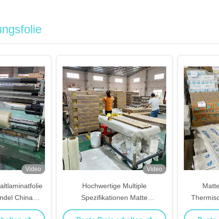
ungsfolie
Video
Video
altlaminatfolie
Hochwertige Multiple
Matte
ndel China
Spezifikationen Matte
Thermisc
ant
Kaltlaminiert Film Fabrik
sta