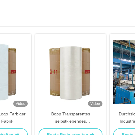
Video
Video
Logo Farbiger
Bopp Transparentes
Durchsic
 Fabrik
selbstklebendes
Industri
Verpackungsteppich BOPP/OPP
Versan
rhalten
Beste Preis erhalten
Beste 