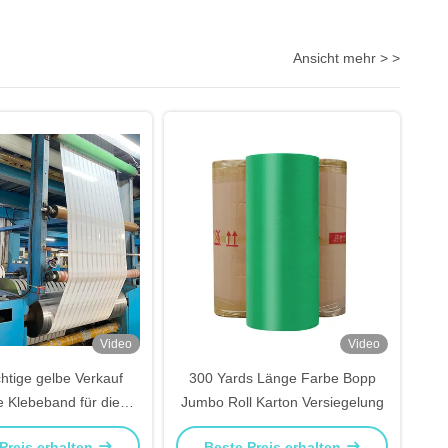
Ansicht mehr > >
Video
Video
htige gelbe Verkauf
300 Yards Länge Farbe Bopp
e Klebeband für die
Jumbo Roll Karton Versiegelung
dverpackung Jumbo
Preis erhalten
Beste Preis erhalten