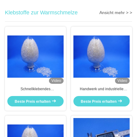
Klebstoffe zur Warmschmelze
Ansicht mehr > >
Video
Video
Schnellklebendes
Handwerk und industrielle
Heißschmelzgleim Stick
Produktion
Wasserunmischbar
Beste Preis erhalten
Beste Preis erhalten