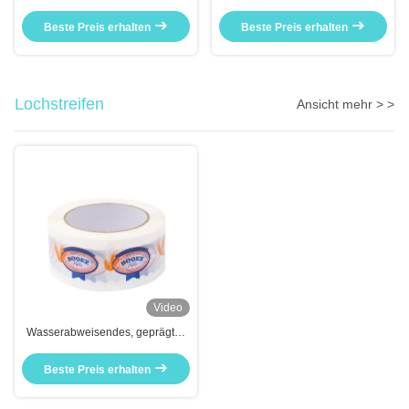
Industrie Klebeband für die
Jumbo Roll Karton Versiegelung
Versandverpackung Jumbo
Beste Preis erhalten
Beste Preis erhalten
Rollen
Lochstreifen
Ansicht mehr > >
Video
Wasserabweisendes, geprägtes
Papier-Maskenband gegen
Korrosion
Beste Preis erhalten