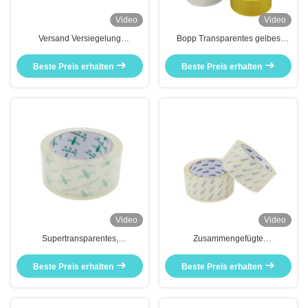
Video
Video
Versand Versiegelung
Bopp Transparentes gelbes
Verpackungstape BOPP
selbstklebendes
Ausgezeichnete Qualität
Verpackungsteppich BOPP/OPP
Beste Preis erhalten
Beste Preis erhalten
Geräuscharme Verpackung
Video
Video
Supertransparentes,
Zusammengefügte
wasserdichtes Klebstoffband zum
Klebstoffverpackung Karton
Versiegeln von Kisten
Versiegelung Superklarer
Beste Preis erhalten
Beste Preis erhalten
Verpackungsteppich