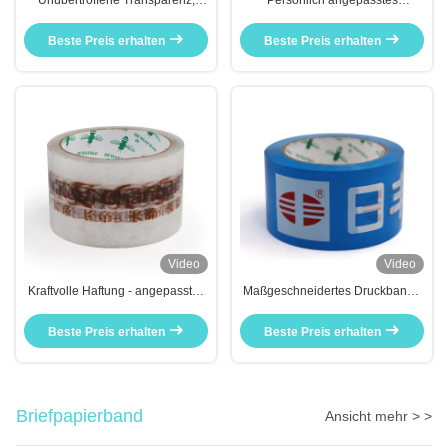
Unübertroffene Transparenz,
Persönlich angepasstes
angepasstes Druckband für
Druckband Die ultimative Lösung
nahtlose Verknüpfung
für alle Ihre
Beste Preis erhalten
Beste Preis erhalten
Handwerksbedürfnisse
Video
Video
Kraftvolle Haftung - angepasstes
Maßgeschneidertes Druckband -
Druckband zur sicheren Bindung
ein vielseitiges Werkzeug für
an verschiedene Materialien
Handwerk und Organisation
Beste Preis erhalten
Beste Preis erhalten
Briefpapierband
Ansicht mehr > >