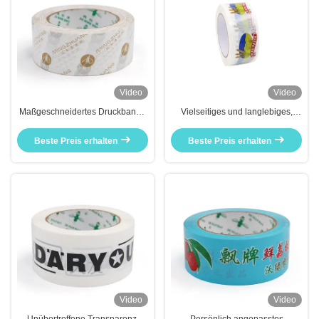
Video
Video
Maßgeschneidertes Druckband -
Vielseitiges und langlebiges,
Die flexible Wahl, um Ihre
maßgeschneidertes Band für alle
Kreativität zu entfesseln
Ihre Projekte
Beste Preis erhalten
Beste Preis erhalten
Video
Video