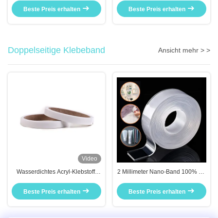
temperaturempfindliche Produkte
Beste Preis erhalten
Beste Preis erhalten
Doppelseitige Klebeband
Ansicht mehr > >
Video
Wasserdichtes Acryl-Klebstoff-
2 Millimeter Nano-Band 100% PP
Schaumband mit
3 Meter durchsichtig
Wärmebeständigkeit für
Beste Preis erhalten
Beste Preis erhalten
Anwendungen auf See und auf
Booten