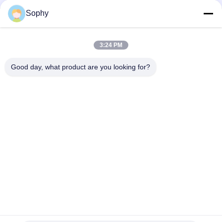
Sophy
Schneller Kontakt
3:24 PM
Anschrift
Good day, what product are you looking for?
Industriezone Fulu, Bezirk Shunde, Stadt Foshan, Provinz
Guangdong, China
Tel.
86--18664251215
E-Mail
sophy@denibo.cn
Datenschutzrichtlinie
|
Sitemap
| China Gute Qualität Bopp-
Packband Lieferant. Urheberrecht © 2024-2026 Foshan