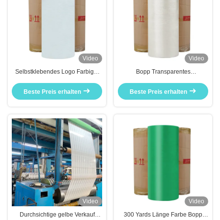
Video
Video
Selbstklebendes Logo Farbiger
Bopp Transparentes
Jumbo Roll Fabrik
selbstklebendes
Verpackungsteppich BOPP/OPP
Beste Preis erhalten
Beste Preis erhalten
Video
Video
Durchsichtige gelbe Verkauf
300 Yards Länge Farbe Bopp