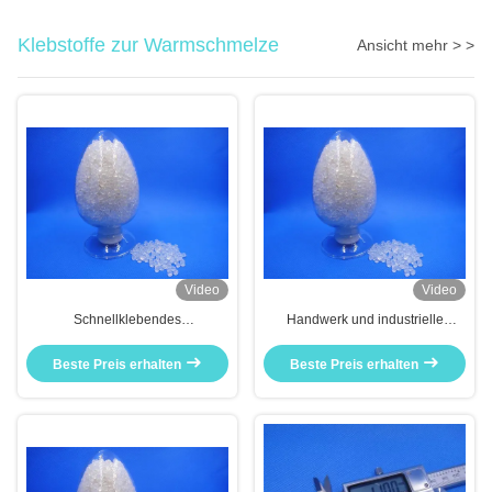
Klebstoffe zur Warmschmelze
Ansicht mehr > >
Video
Video
Schnellklebendes
Handwerk und industrielle
Heißschmelzgleim Stick
Produktion
Wasserunmischbar
Beste Preis erhalten
Beste Preis erhalten