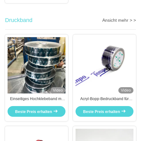
Druckband
Ansicht mehr > >
Video
Video
Einseitiges Hochklebeband mit
Acryl-Bopp-Bedruckband für
hoher Klebkraft,
Farbige Logo-Drucke
kundenspezifische Verpackung
Beste Preis erhalten
Beste Preis erhalten