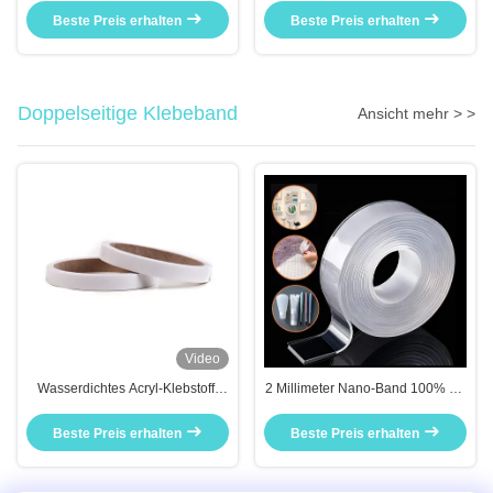
temperaturempfindliche Produkte
Beste Preis erhalten
Beste Preis erhalten
Doppelseitige Klebeband
Ansicht mehr > >
Video
Wasserdichtes Acryl-Klebstoff-
2 Millimeter Nano-Band 100% PP
Schaumband mit
3 Meter durchsichtig
Wärmebeständigkeit für
Beste Preis erhalten
Beste Preis erhalten
Anwendungen auf See und auf
Booten