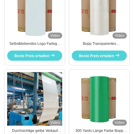
Video
Video
Selbstklebendes Logo Farbiger
Bopp Transparentes
Jumbo Roll Fabrik
selbstklebendes
Verpackungsteppich BOPP/OPP
Beste Preis erhalten
Beste Preis erhalten
Video
Video
Durchsichtige gelbe Verkauf
300 Yards Länge Farbe Bopp