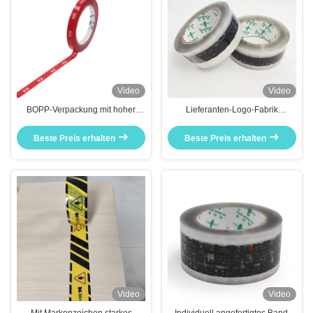
Video
Video
BOPP-Verpackung mit hoher
Lieferanten-Logo-Fabrik
Qualität und geringer
kundenspezifisch
Geräuschbelastung
ausgezeichnetes
Beste Preis erhalten
Beste Preis erhalten
niedertemperaturbeständiges
Druckband
Video
Video