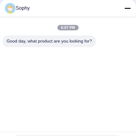
Sophy
Schneller Kontakt
6:07 PM
Anschrift
Good day, what product are you looking for?
Industriezone Fulu, Bezirk Shunde, Stadt Foshan, Provinz
Guangdong, China
Tel.
86--18664251215
E-Mail
sophy@denibo.cn
Datenschutzrichtlinie
|
Sitemap
| China Gute Qualität Bopp-
Packband Lieferant. Urheberrecht © 2024-2026 Foshan