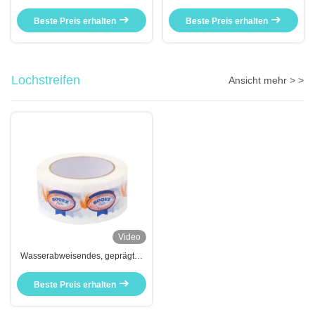
Industrie Klebeband für die
Jumbo Roll Karton Versiegelung
Versandverpackung Jumbo
Beste Preis erhalten
Beste Preis erhalten
Rollen
Lochstreifen
Ansicht mehr > >
Video
Wasserabweisendes, geprägtes
Papier-Maskenband gegen
Korrosion
Beste Preis erhalten