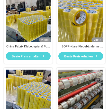
Video
Video
China Fabrik Klebepapier & Folie
BOPP-Klare Klebebänder mit
Kundenspezifisches Klebeband 6
Logo BOPP-bedrucktes
Rollen
Klebeband Angebot Druck
Beste Preis erhalten
Beste Preis erhalten