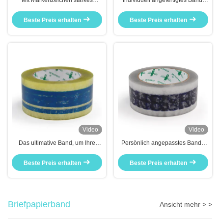
Mit Markenzeichen starkes
Individuell angefertigtes Band,
Klebstoff kundenspezifisches
die perfekte Mischung aus
farbenfrohes Logo Druckband
Festigkeit und Transparenz.
Beste Preis erhalten
Beste Preis erhalten
Video
Video
Das ultimative Band, um Ihre
Persönlich angepasstes Band -
Kreativität zu entfesseln
Die perfekte Mischung aus
Transparenz und Haftung
Beste Preis erhalten
Beste Preis erhalten
Briefpapierband
Ansicht mehr > >