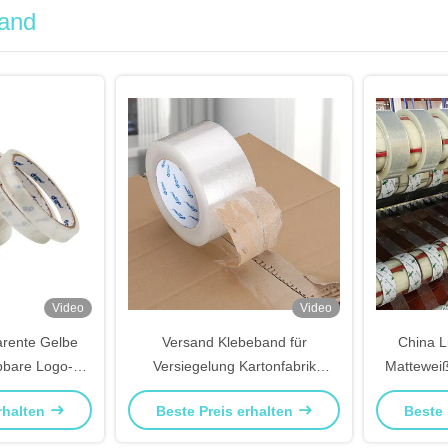
and
Video
Video
arente Gelbe
Versand Klebeband für
China Li
bbare Logo-
Versiegelung Kartonfabrik
Matteweiß
üllung für
Großhandel Bopp-Band
rhalten
Beste Preis erhalten
Beste 
on