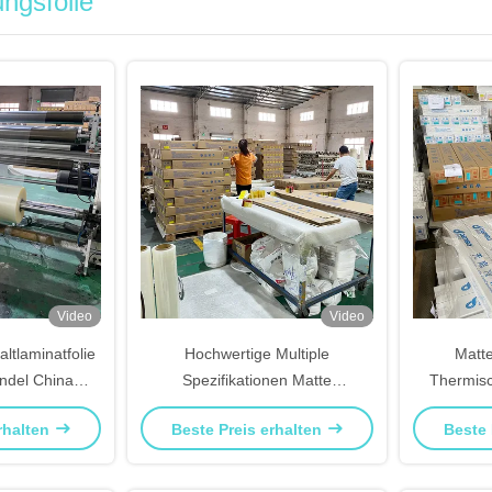
ungsfolie
Video
Video
altlaminatfolie
Hochwertige Multiple
Matte
ndel China
Spezifikationen Matte
Thermisc
ant
Kaltlaminiert Film Fabrik
sta
rhalten
Beste Preis erhalten
Beste 
angepasst