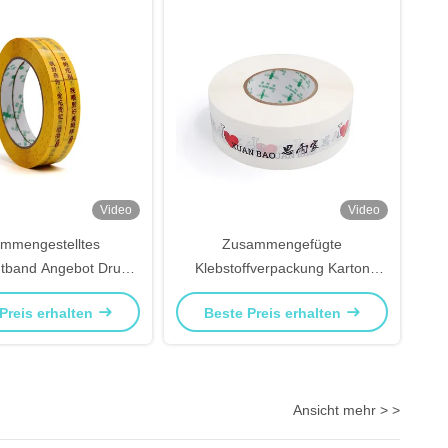
Video
Video
mmengestelltes
Zusammengefügte
htband Angebot Druck
Klebstoffverpackung Karton
rtondichtung und -
Versiegelungstape Druckband
Preis erhalten
Beste Preis erhalten
maskierung
mit Markenlogo
Ansicht mehr > >