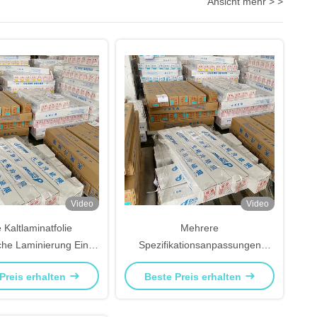
Ansicht mehr > >
Video
Video
 Kaltlaminatfolie
Mehrere
he Laminierung Ein
Spezifikationsanpassungen
rker Hersteller
Endlos-Kaltlaminierfolie
Preis erhalten
Beste Preis erhalten