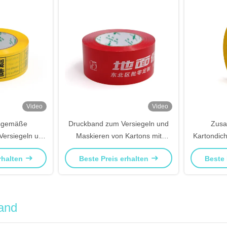
Video
Video
sgemäße
Druckband zum Versiegeln und
Zusa
Versiegeln und
Maskieren von Kartons mit
Kartondic
n Kartons
individuell gestaltetem Logo
für Ka
rhalten
Beste Preis erhalten
Beste 
band