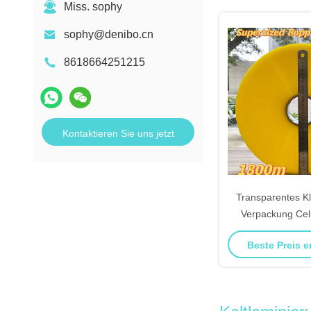
Miss. sophy
sophy@denibo.cn
8618664251215
Kontaktieren Sie uns jetzt
Transparentes Kl
Verpackung Cel
Fabrik ang
Beste Preis e