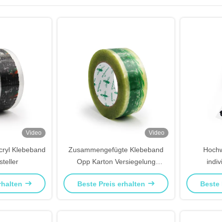
Video
Video
cryl Klebeband
Zusammengefügte Klebeband
Hochw
teller
Opp Karton Versiegelung
indi
FRAGILE Verpackungsteppich
rhalten
Beste Preis erhalten
Beste 