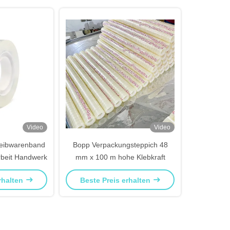
Video
Video
reibwarenband
Bopp Verpackungsteppich 48
rbeit Handwerk
mm x 100 m hohe Klebkraft
rhalten
Beste Preis erhalten