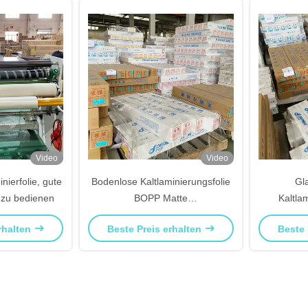
Video
Video
nierfolie, gute
Bodenlose Kaltlaminierungsfolie
Gl
h zu bedienen
BOPP Matte
Kaltla
Kaltlaminierungsfolie einfach zu
ge
rhalten
Beste Preis erhalten
Beste 
bedienen