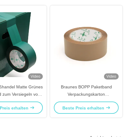
Video
Video
ßhandel Matte Grünes
Braunes BOPP Paketband
 zum Versiegeln von
Verpackungskarton
Kartons
Versiegelungsteppich
Preis erhalten
Beste Preis erhalten
100y/200y/1000y