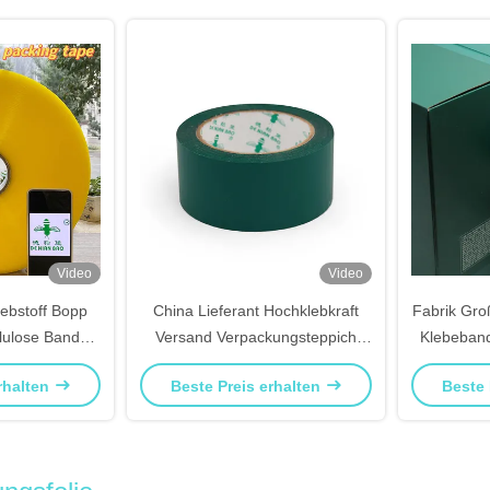
Video
Video
ebstoff Bopp
China Lieferant Hochklebkraft
Fabrik Gro
lulose Band
Versand Verpackungsteppich
Klebeband
epasst
Grünes Band
rhalten
Beste Preis erhalten
Beste 