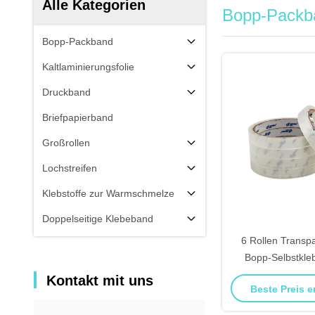
Alle Kategorien
Bopp-Packb
Bopp-Packband
Kaltlaminierungsfolie
Druckband
Briefpapierband
Großrollen
Lochstreifen
Klebstoffe zur Warmschmelze
Doppelseitige Klebeband
6 Rollen Transp
Bopp-Selbstkle
Bänder mit Umh
Kontakt mit uns
Beste Preis e
Amaz