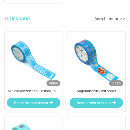
Druckband
Ansicht mehr > >
Video
Video
Mit Markenzeichen Custom Logo
Angebotsdruck mit hoher
Festklebstoff Bopp
Klebequalität für Lieferanten von
Verpackungsteppich Fabrik
Logo-Klebebändern
Beste Preis erhalten
Beste Preis erhalten
Herstellung