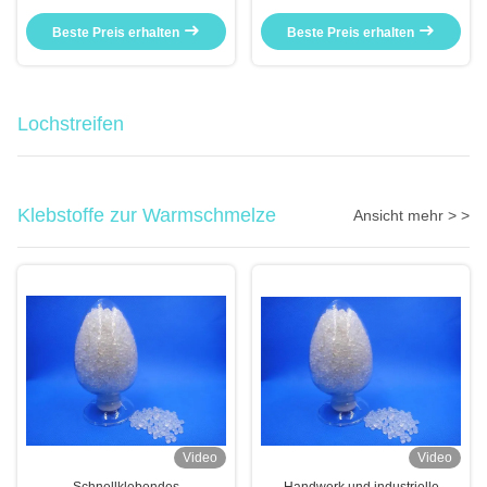
Industrie Klebeband für die
Jumbo Roll Karton Versiegelung
Versandverpackung Jumbo
Beste Preis erhalten
Beste Preis erhalten
Rollen
Lochstreifen
Klebstoffe zur Warmschmelze
Ansicht mehr > >
Video
Video