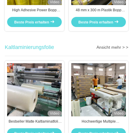
Video
Video
High Adhesive Power Bopp
48 mm x 300 m Plastik Bopp
Verpackungsteppich für
Verpackungsteppich für Karton
Kartonversiegelungsteppich
Versiegelungsteppich
Beste Preis erhalten
Beste Preis erhalten
Kaltlaminierungsfolie
Ansicht mehr > >
Video
Video
Bestseller Matte Kaltlaminatfolie
Hochwertige Multiple
Fabrik Großhandel China
Spezifikationen Matte
Lieferant
Kaltlaminiert Film Fabrik