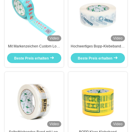
Video
Video
Mit Markenzeichen Custom Logo
Hochwertiges Bopp-Klebeband in
Festklebstoff Bopp
Sonderfarbe mit individuellem
Verpackungsteppich Fabrik
Design-Logo
Beste Preis erhalten
Beste Preis erhalten
Herstellung
Video
Video