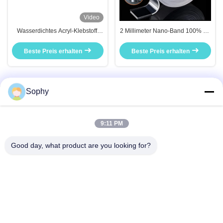
Video
Wasserdichtes Acryl-Klebstoff-
2 Millimeter Nano-Band 100% PP
Schaumband mit
3 Meter durchsichtig
Wärmebeständigkeit für
Beste Preis erhalten
Beste Preis erhalten
Anwendungen auf See und auf
Booten
Sophy
Schneller Kontakt
9:11 PM
Anschrift
Good day, what product are you looking for?
Industriezone Fulu, Bezirk Shunde, Stadt Foshan, Provinz
Guangdong, China
Tel.
86--18664251215
E-Mail