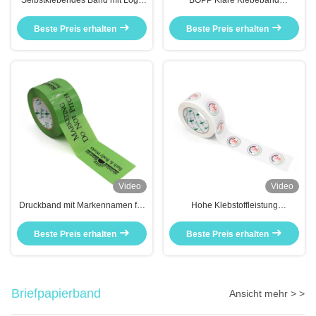
Selbstklebendes Band mit Logo
BOPP Klare Klebeband
BOPP aus China
Hergestellt in CHINA Für
Verpackungskartons
Beste Preis erhalten
Beste Preis erhalten
Video
Video
Druckband mit Markennamen für
Hohe Klebstoffleistung
Verpackungskartons
Wasserdichtheit Selbstklebstoff
Logo Farbband
Beste Preis erhalten
Beste Preis erhalten
Briefpapierband
Ansicht mehr > >