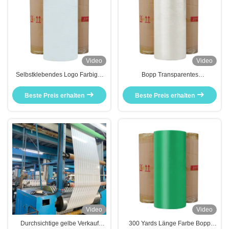
Video
Video
Selbstklebendes Logo Farbiger
Bopp Transparentes
Jumbo Roll Fabrik
selbstklebendes
Verpackungsteppich BOPP/OPP
Beste Preis erhalten
Beste Preis erhalten
Video
Video
Durchsichtige gelbe Verkauf
300 Yards Länge Farbe Bopp