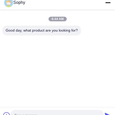
Sophy
Stichworte:
6:44 AM
Druckband Für Die Individuelle Verpackung
Good day, what product are you looking for?
50 M Individuell Angepasstes Druckband
50 M Individuelles Verpackungsteppich
Schneller Kontakt
Anschrift
Industriezone Fulu, Bezirk Shunde, Stadt Foshan, Provinz
Guangdong, China