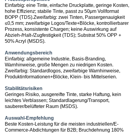
Einfarbig: eine Tinte, einfache Druckplatte, geringe Kosten,
hohe Effizienz; stabile Tinte, passt zu
50μm Vollformat
BOPP (TDS)
.Zweifarbig: zwei Tinten, Passergenauigkeit
≤0,5 mm; zweifarbige Logos/Texte+Blöcke, kontrollierbarer
Prozess, konsistente Chargen; keine Auswirkung auf
Abzieh-/Halt-/Zugfestigkeit (TDS)
; Substrat
50% OPP +
50% Acryl (MSDS)
.
Anwendungsbereich
Einfarbig: allgemeine Industrie, Basis-Branding,
Warnhinweise, große Mengen zu niedrigen Kosten.
Zweifarbig: Standardlogos, zweifarbige Warnhinweise,
Produktinformationen+Blöcke, Klein- bis Mittelserien.
Stabilitätsrisiken
Geringes Risiko, ausgereifte Tinte, starke Haftung, kein
leichtes Verblassen; Standardlagerung/Transport,
sauberer/belüfteter Raum (MSDS)
.
Auswahl-Empfehlung
Beste Kosten-Leistung für die meisten industriellen/E-
Commerce-Abdichtungen für B2B;
Bruchdehnung 180%