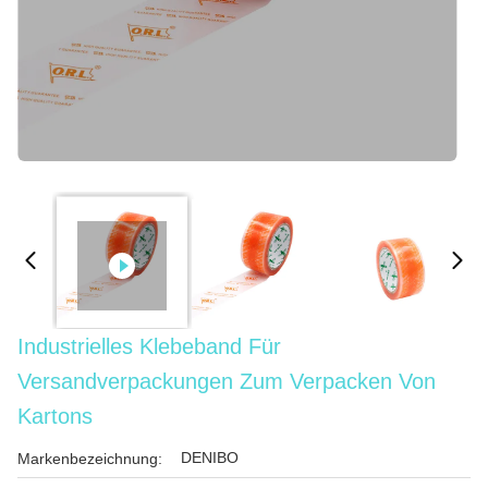
Industrielles Klebeband Für
Versandverpackungen Zum Verpacken Von
Kartons
DENIBO
Markenbezeichnung: