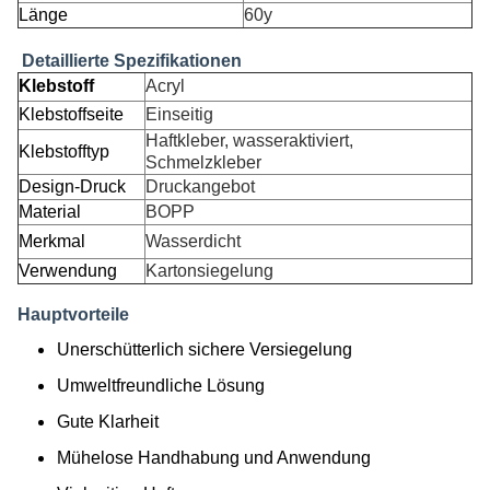
Länge
60y
Detaillierte Spezifikationen
Klebstoff
Acryl
Klebstoffseite
Einseitig
Haftkleber, wasseraktiviert,
Klebstofftyp
Schmelzkleber
Design-Druck
Druckangebot
Material
BOPP
Merkmal
Wasserdicht
Verwendung
Kartonsiegelung
Hauptvorteile
Unerschütterlich sichere Versiegelung
Umweltfreundliche Lösung
Gute Klarheit
Mühelose Handhabung und Anwendung