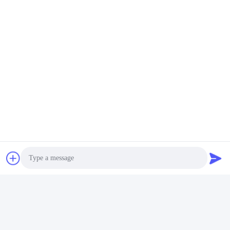
50 M Individuell Angepasstes Druckband
50 M Individuelles Verpackungsteppich
Schneller Kontakt
Anschrift
Industriezone Fulu, Bezirk Shunde, Stadt Foshan, Provinz
Guangdong, China
Tel.
86--18664251215
E-Mail
sophy@denibo.cn
Photo