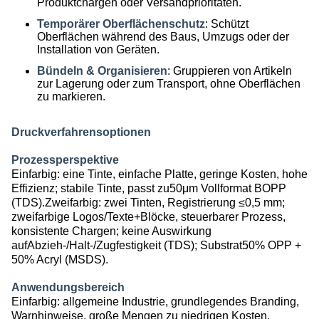
Produktchargen oder Versandprioritäten.
Temporärer Oberflächenschutz
: Schützt
Oberflächen während des Baus, Umzugs oder der
Installation von Geräten.
Bündeln & Organisieren
: Gruppieren von Artikeln
zur Lagerung oder zum Transport, ohne Oberflächen
zu markieren.
Druckverfahrensoptionen
Prozessperspektive
Einfarbig: eine Tinte, einfache Platte, geringe Kosten, hohe
Effizienz; stabile Tinte, passt zu
50μm Vollformat BOPP
(TDS)
.Zweifarbig: zwei Tinten, Registrierung ≤0,5 mm;
zweifarbige Logos/Texte+Blöcke, steuerbarer Prozess,
konsistente Chargen; keine Auswirkung
auf
Abzieh-/Halt-/Zugfestigkeit (TDS)
; Substrat
50% OPP +
50% Acryl (MSDS)
.
Anwendungsbereich
Einfarbig: allgemeine Industrie, grundlegendes Branding,
Warnhinweise, große Mengen zu niedrigen Kosten.