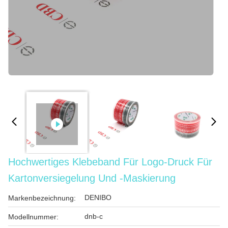
Hochwertiges Klebeband Für Logo-Druck Für
Kartonversiegelung Und -Maskierung
DENIBO
Markenbezeichnung:
dnb-c
Modellnummer: