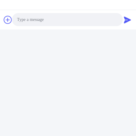
Photo
Video Call
Audio Call
Stichworte:
Druckband Für Die Individuelle Verpackung
50 M Individuell Angepasstes Druckband