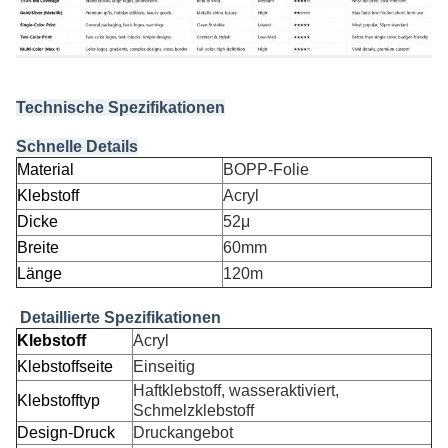
Technische Spezifikationen
Schnelle Details
Material
BOPP-Folie
Klebstoff
Acryl
Dicke
52μ
Breite
60mm
Länge
120m
Detaillierte Spezifikationen
Klebstoff
Acryl
Klebstoffseite
Einseitig
Haftklebstoff, wasseraktiviert,
Klebstofftyp
Schmelzklebstoff
Design-Druck
Druckangebot